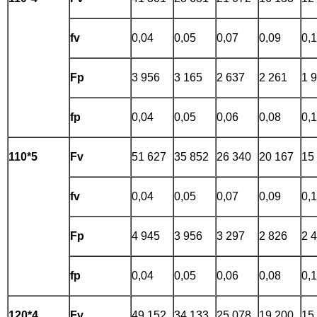
fv
0,04
0,05
0,07
0,09
0,
Fp
3 956
3 165
2 637
2 261
1 
fp
0,04
0,05
0,06
0,08
0,
110*5
Fv
51 627
35 852
26 340
20 167
15
fv
0,04
0,05
0,07
0,09
0,
Fp
4 945
3 956
3 297
2 826
2 
fp
0,04
0,05
0,06
0,08
0,
120*4
Fv
49 152
34 133
25 078
19 200
15