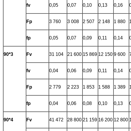
fv
0,05
0,07
0,10
0,13
0,16
Fp
3 760
3 008
2 507
2 148
1 880
fp
0,05
0,07
0,09
0,11
0,14
90*3
Fv
31 104
21 600
15 869
12 150
9 600
fv
0,04
0,06
0,09
0,11
0,14
Fp
2 779
2 223
1 853
1 588
1 389
fp
0,04
0,06
0,08
0,10
0,13
90*4
Fv
41 472
28 800
21 159
16 200
12 800