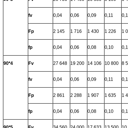
fv
0,04
0,06
0,09
0,11
0,
Fp
2 145
1 716
1 430
1 226
1 
fp
0,04
0,06
0,08
0,10
0,
90*4
Fv
27 648
19 200
14 106
10 800
8 
fv
0,04
0,06
0,09
0,11
0,
Fp
2 861
2 288
1 907
1 635
1 
fp
0,04
0,06
0,08
0,10
0,
90*5
Fv
34 560
24 000
17 633
13 500
10