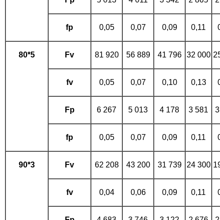
fp
0,05
0,07
0,09
0,11
80*5
Fv
81 920
56 889
41 796
32 000
2
fv
0,05
0,07
0,10
0,13
Fp
6 267
5 013
4 178
3 581
3
fp
0,05
0,07
0,09
0,11
90*3
Fv
62 208
43 200
31 739
24 300
1
fv
0,04
0,06
0,09
0,11
Fp
4 683
3 746
3 122
2 676
2