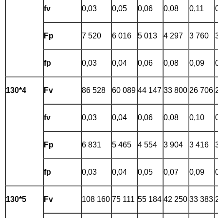
fv
0,03
0,05
0,06
0,08
0,11
Fp
7 520
6 016
5 013
4 297
3 760
fp
0,03
0,04
0,06
0,08
0,09
130*4
Fv
86 528
60 089
44 147
33 800
26 706
fv
0,03
0,04
0,06
0,08
0,10
Fp
6 831
5 465
4 554
3 904
3 416
fp
0,03
0,04
0,05
0,07
0,09
130*5
Fv
108 160
75 111
55 184
42 250
33 383