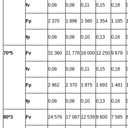
fv
0,06
0,08
0,11
0,15
0,18
Fp
2 370
1 896
1 580
1 354
1 185
fp
0,06
0,08
0,10
0,13
0,16
70*5
Fv
31 360
21 778
16 000
12 250
9 679
fv
0,06
0,08
0,11
0,15
0,18
Fp
2 962
2 370
1 975
1 693
1 481
fp
0,06
0,08
0,10
0,13
0,16
80*3
Fv
24 576
17 067
12 539
9 600
7 585