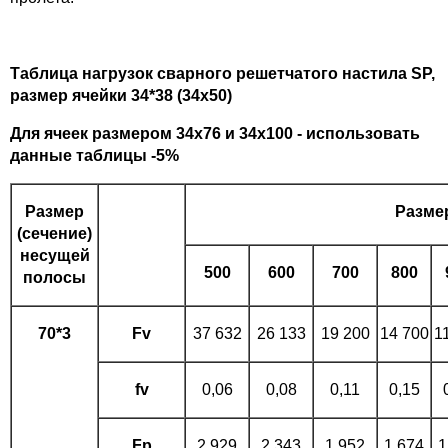
Таблица нагрузок сварного решетчатого настила SP,
размер ячейки 34*38 (34х50)
Для ячеек размером 34х76 и 34х100 - использовать
данные таблицы -5%
Размер
Размер
(сечение)
несущей
500
600
700
800
полосы
70*3
Fv
37 632
26 133
19 200
14 700
1
fv
0,06
0,08
0,11
0,15
Fp
2 929
2 343
1 952
1 674
1