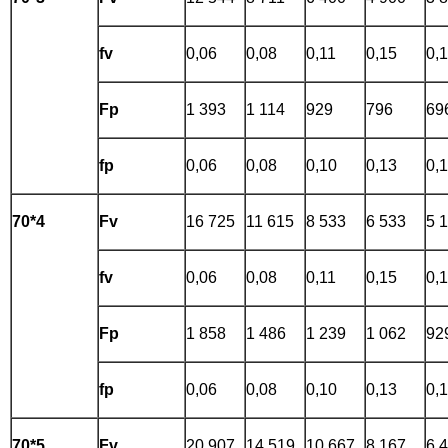
fv
0,06
0,08
0,11
0,15
0,
Fp
1 393
1 114
929
796
69
fp
0,06
0,08
0,10
0,13
0,
70*4
Fv
16 725
11 615
8 533
6 533
5 
fv
0,06
0,08
0,11
0,15
0,
Fp
1 858
1 486
1 239
1 062
92
fp
0,06
0,08
0,10
0,13
0,
70*5
Fv
20 907
14 519
10 667
8 167
6 