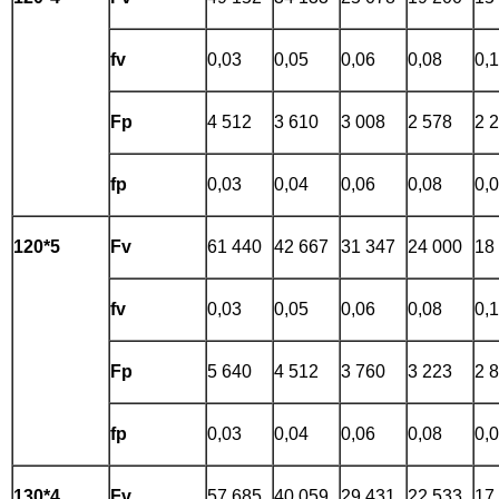
fv
0,03
0,05
0,06
0,08
0,
Fp
4 512
3 610
3 008
2 578
2 
fp
0,03
0,04
0,06
0,08
0,
120*5
Fv
61 440
42 667
31 347
24 000
18
fv
0,03
0,05
0,06
0,08
0,
Fp
5 640
4 512
3 760
3 223
2 
fp
0,03
0,04
0,06
0,08
0,
130*4
Fv
57 685
40 059
29 431
22 533
17