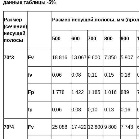
данные таблицы -5%
Размер
Размер несущей полосы, мм (прол
(сечение)
несущей
500
600
700
800
900
полосы
70*3
Fv
18 816
13 067
9 600
7 350
5 807
fv
0,06
0,08
0,11
0,15
0,18
Fp
1 778
1 422
1 185
1 016
889
fp
0,06
0,08
0,10
0,13
0,16
70*4
Fv
25 088
17 422
12 800
9 800
7 743