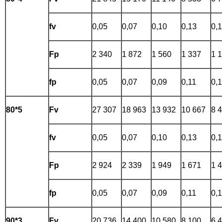
fv
0,05
0,07
0,10
0,13
0,
Fp
2 340
1 872
1 560
1 337
1 
fp
0,05
0,07
0,09
0,11
0,
80*5
Fv
27 307
18 963
13 932
10 667
8 
fv
0,05
0,07
0,10
0,13
0,
Fp
2 924
2 339
1 949
1 671
1 
fp
0,05
0,07
0,09
0,11
0,
90*3
Fv
20 736
14 400
10 580
8 100
6 