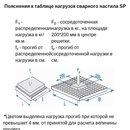
Пояснения к таблице нагрузок сварного настила SP
F
-
F
- сосредоточенная
v
p
распределенная
нагрузка в кг., на площади
нагрузка в кг/
200*200 мм в центре
кв.м.
решетки.
f
- прогиб от
f
- прогиб от
v
p
распределенной
сосредоточенной нагрузки в
нагрузки в см.
см.
*
Цветом выделена нагрузка прогиб при которой не
превышает 4 мм. от принятой для расчета величины
пролета.