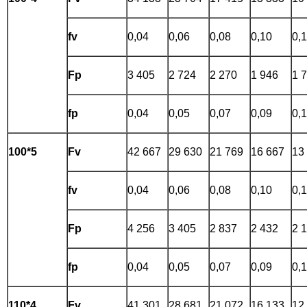
fv
0,04
0,06
0,08
0,10
0,
Fp
3 405
2 724
2 270
1 946
1 
fp
0,04
0,05
0,07
0,09
0,
100*5
Fv
42 667
29 630
21 769
16 667
13
fv
0,04
0,06
0,08
0,10
0,
Fp
4 256
3 405
2 837
2 432
2 
fp
0,04
0,05
0,07
0,09
0,
110*4
Fv
41 301
28 681
21 072
16 133
12