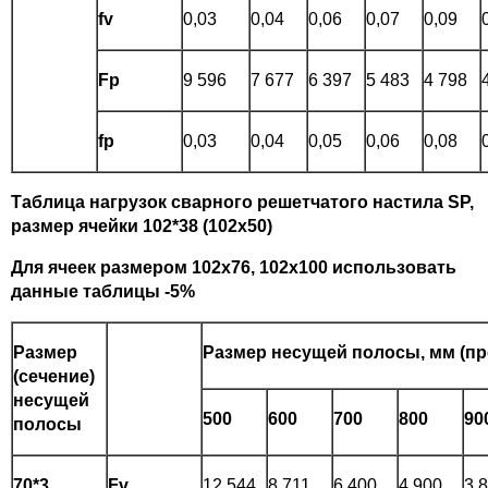
fv
0,03
0,04
0,06
0,07
0,09
Fp
9 596
7 677
6 397
5 483
4 798
fp
0,03
0,04
0,05
0,06
0,08
Таблица нагрузок сварного решетчатого настила SP,
размер ячейки 102*38 (102х50)
Для ячеек размером 102х76, 102х100 использовать
данные таблицы -5%
Размер
Размер несущей полосы, мм (пр
(сечение)
несущей
500
600
700
800
90
полосы
70*3
Fv
12 544
8 711
6 400
4 900
3 