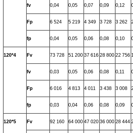
fv
0,04
0,05
0,07
0,09
0,12
Fp
6 524
5 219
4 349
3 728
3 262
fp
0,04
0,05
0,06
0,08
0,10
120*4
Fv
73 728
51 200
37 616
28 800
22 756
fv
0,03
0,05
0,06
0,08
0,11
Fp
6 016
4 813
4 011
3 438
3 008
fp
0,03
0,04
0,06
0,08
0,09
120*5
Fv
92 160
64 000
47 020
36 000
28 444