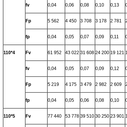
fv
0,04
0,06
0,08
0,10
0,13
Fp
5 562
4 450
3 708
3 178
2 781
fp
0,04
0,05
0,07
0,09
0,11
110*4
Fv
61 952
43 022
31 608
24 200
19 121
fv
0,04
0,05
0,07
0,09
0,12
Fp
5 219
4 175
3 479
2 982
2 609
fp
0,04
0,05
0,06
0,08
0,10
110*5
Fv
77 440
53 778
39 510
30 250
23 901