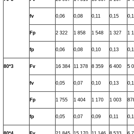
fv
0,06
0,08
0,11
0,15
0,
Fp
2 322
1 858
1 548
1 327
1 
fp
0,06
0,08
0,10
0,13
0,
80*3
Fv
16 384
11 378
8 359
6 400
5 
fv
0,05
0,07
0,10
0,13
0,
Fp
1 755
1 404
1 170
1 003
87
fp
0,05
0,07
0,09
0,11
0,
80*4
Fv
21 845
15 170
11 146
8 533
6 