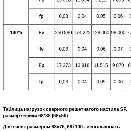
fp
0,03
0,04
0,05
0,06
140*5
Fv
250 880
174 222
128 000
98 000
7
fv
0,03
0,04
0,06
0,07
Fp
17 273
13 818
11 515
9 870
8
fp
0,03
0,04
0,05
0,06
Таблица нагрузок сварного решетчатого настила SP,
размер ячейки 68*38 (68х50)
Для ячеек размером 68х76, 68х100 - использовать