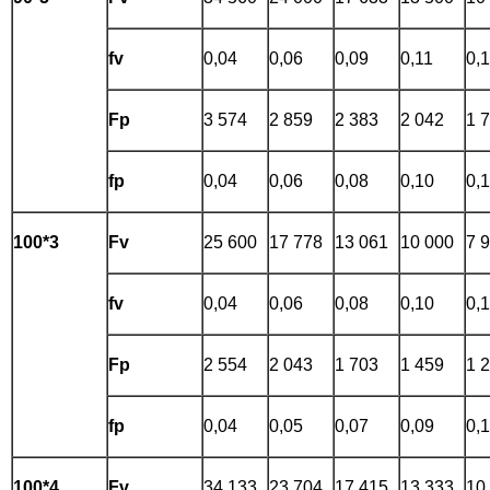
fv
0,04
0,06
0,09
0,11
0,
Fp
3 574
2 859
2 383
2 042
1 
fp
0,04
0,06
0,08
0,10
0,
100*3
Fv
25 600
17 778
13 061
10 000
7 
fv
0,04
0,06
0,08
0,10
0,
Fp
2 554
2 043
1 703
1 459
1 
fp
0,04
0,05
0,07
0,09
0,
100*4
Fv
34 133
23 704
17 415
13 333
10