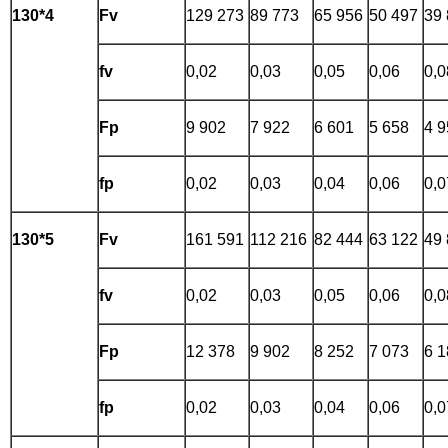
130*4
Fv
129 273
89 773
65 956
50 497
39
fv
0,02
0,03
0,05
0,06
0,0
Fp
9 902
7 922
6 601
5 658
4 9
fp
0,02
0,03
0,04
0,06
0,0
130*5
Fv
161 591
112 216
82 444
63 122
49
fv
0,02
0,03
0,05
0,06
0,0
Fp
12 378
9 902
8 252
7 073
6 1
fp
0,02
0,03
0,04
0,06
0,0