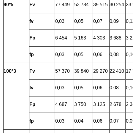
90*5
Fv
77 449
53 784
39 515
30 254
23
fv
0,03
0,05
0,07
0,09
0,1
Fp
6 454
5 163
4 303
3 688
3 2
fp
0,03
0,05
0,06
0,08
0,1
100*3
Fv
57 370
39 840
29 270
22 410
17
fv
0,03
0,05
0,06
0,08
0,1
Fp
4 687
3 750
3 125
2 678
2 3
fp
0,03
0,04
0,06
0,07
0,0