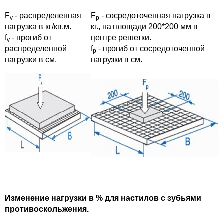
F
- распределенная
F
- сосредоточенная нагрузка в
v
p
нагрузка в кг/кв.м.
кг., на площади 200*200 мм в
f
- прогиб от
центре решетки.
v
распределенной
f
- прогиб от сосредоточенной
p
нагрузки в см.
нагрузки в см.
Изменение нагрузки в % для настилов с зубьями
противоскольжения.