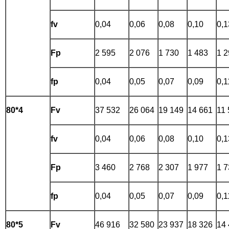
fv
0,04
0,06
0,08
0,10
0,1
Fp
2 595
2 076
1 730
1 483
1 2
fp
0,04
0,05
0,07
0,09
0,1
80*4
Fv
37 532
26 064
19 149
14 661
11 
fv
0,04
0,06
0,08
0,10
0,1
Fp
3 460
2 768
2 307
1 977
1 7
fp
0,04
0,05
0,07
0,09
0,1
80*5
Fv
46 916
32 580
23 937
18 326
14