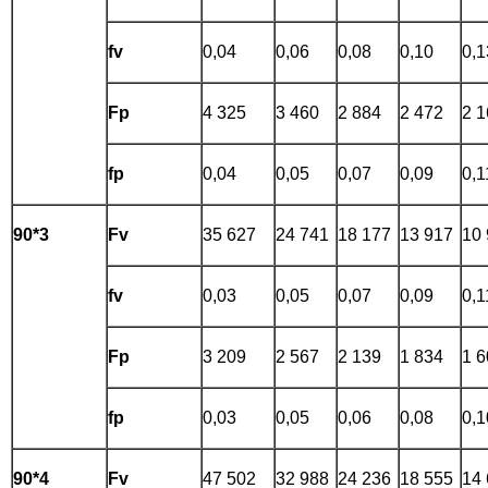
fv
0,04
0,06
0,08
0,10
0,1
Fp
4 325
3 460
2 884
2 472
2 1
fp
0,04
0,05
0,07
0,09
0,1
90*3
Fv
35 627
24 741
18 177
13 917
10
fv
0,03
0,05
0,07
0,09
0,1
Fp
3 209
2 567
2 139
1 834
1 6
fp
0,03
0,05
0,06
0,08
0,1
90*4
Fv
47 502
32 988
24 236
18 555
14