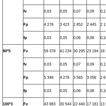
fv
0,03
0,05
0,07
0,09
0,1
Fp
4 278
3 423
2 852
2 445
2 1
fp
0,03
0,05
0,06
0,08
0,1
90*5
Fv
59 378
41 234
30 295
23 194
18
fv
0,03
0,05
0,07
0,09
0,1
Fp
5 348
4 278
3 565
3 056
2 6
fp
0,03
0,05
0,06
0,08
0,1
100*3
Fv
43 983
30 544
22 440
17 181
13