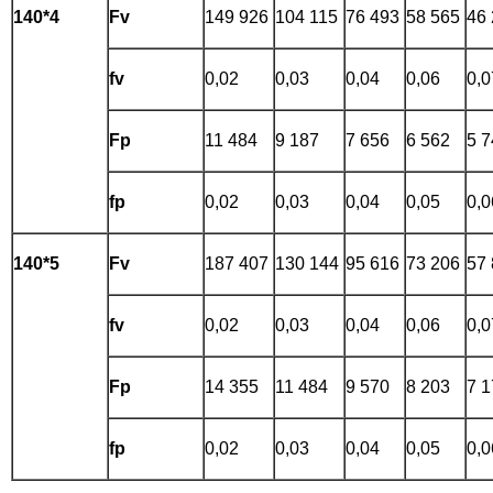
140*4
Fv
149 926
104 115
76 493
58 565
46
fv
0,02
0,03
0,04
0,06
0,0
Fp
11 484
9 187
7 656
6 562
5 7
fp
0,02
0,03
0,04
0,05
0,0
140*5
Fv
187 407
130 144
95 616
73 206
57
fv
0,02
0,03
0,04
0,06
0,0
Fp
14 355
11 484
9 570
8 203
7 1
fp
0,02
0,03
0,04
0,05
0,0