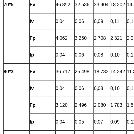
70*5
Fv
46 852
32 536
23 904
18 302
14
fv
0,04
0,06
0,09
0,11
0,1
Fp
4 062
3 250
2 708
2 321
2 0
fp
0,04
0,06
0,08
0,10
0,1
80*3
Fv
36 717
25 498
18 733
14 342
11 
fv
0,04
0,06
0,08
0,10
0,1
Fp
3 120
2 496
2 080
1 783
1 5
fp
0,04
0,05
0,07
0,09
0,1