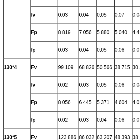
fv
0,03
0,04
0,05
0,07
0,0
Fp
8 819
7 056
5 880
5 040
4 4
fp
0,03
0,04
0,05
0,06
0,0
130*4
Fv
99 109
68 826
50 566
38 715
30
fv
0,02
0,03
0,05
0,06
0,0
Fp
8 056
6 445
5 371
4 604
4 0
fp
0,02
0,03
0,04
0,06
0,0
130*5
Fv
123 886
86 032
63 207
48 393
38