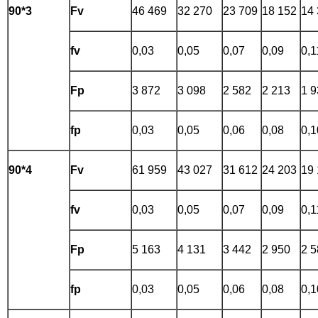
90*3
Fv
46 469
32 270
23 709
18 152
14
fv
0,03
0,05
0,07
0,09
0,1
Fp
3 872
3 098
2 582
2 213
1 9
fp
0,03
0,05
0,06
0,08
0,1
90*4
Fv
61 959
43 027
31 612
24 203
19
fv
0,03
0,05
0,07
0,09
0,1
Fp
5 163
4 131
3 442
2 950
2 5
fp
0,03
0,05
0,06
0,08
0,1