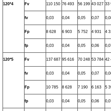
120*4
Fv
110 150
76 493
56 199
43 027
33
fv
0,03
0,04
0,05
0,07
0,0
Fp
8 628
6 903
5 752
4 931
4 3
fp
0,03
0,04
0,05
0,06
0,0
120*5
Fv
137 687
95 616
70 248
53 784
42
fv
0,03
0,04
0,05
0,07
0,0
Fp
10 785
8 628
7 190
6 163
5 3
fp
0,03
0,04
0,05
0,06
0,0