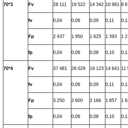
70*3
Fv
28 111
19 522
14 342
10 981
8 6
fv
0,04
0,06
0,09
0,11
0,1
Fp
2 437
1 950
1 625
1 393
1 2
fp
0,04
0,06
0,08
0,10
0,1
70*4
Fv
37 481
26 029
19 123
14 641
11 
fv
0,04
0,06
0,09
0,11
0,1
Fp
3 250
2 600
2 166
1 857
1 6
fp
0,04
0,06
0,08
0,10
0,1