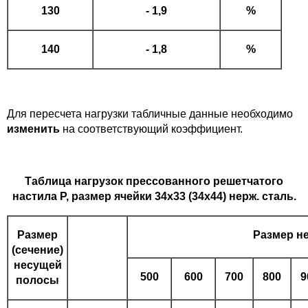
130
- 1,9
%
140
- 1,8
%
Для пересчета нагрузки табличные данные необходимо
изменить
на соответствующий коэффициент.
Таблица нагрузок прессованного решетчатого
настила P, размер ячейки 34х33 (34х44) нерж. сталь.
Размер
Размер не
(сечение)
несущей
500
600
700
800
9
полосы