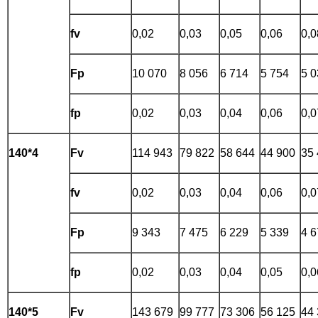
fv
0,02
0,03
0,05
0,06
0,0
Fp
10 070
8 056
6 714
5 754
5 0
fp
0,02
0,03
0,04
0,06
0,0
140*4
Fv
114 943
79 822
58 644
44 900
35
fv
0,02
0,03
0,04
0,06
0,0
Fp
9 343
7 475
6 229
5 339
4 6
fp
0,02
0,03
0,04
0,05
0,0
140*5
Fv
143 679
99 777
73 306
56 125
44