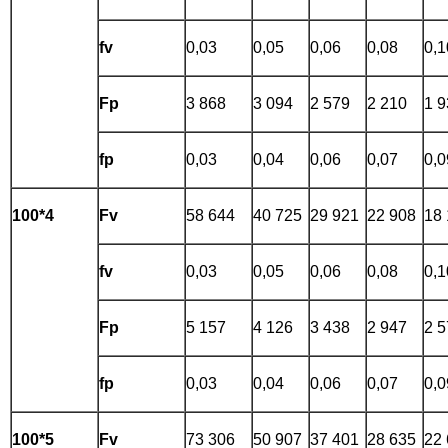
fv
0,03
0,05
0,06
0,08
0,1
Fp
3 868
3 094
2 579
2 210
1 9
fp
0,03
0,04
0,06
0,07
0,0
100*4
Fv
58 644
40 725
29 921
22 908
18
fv
0,03
0,05
0,06
0,08
0,1
Fp
5 157
4 126
3 438
2 947
2 5
fp
0,03
0,04
0,06
0,07
0,0
100*5
Fv
73 306
50 907
37 401
28 635
22