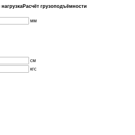
 нагрузкаРасчёт грузоподъёмности
мм
см
кгс