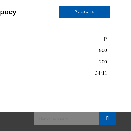
просу
Заказать
P
900
200
34*11