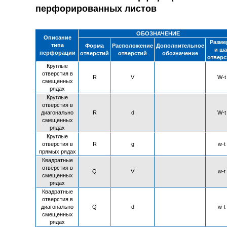
перфорированных листов
ОБОЗНАЧЕНИЕ
Описание
Разме
типа
Форма
Расположение
Дополнительное
и ша
перфорации
отверстий
отверстий
обозначение
отверс
Круглые
отверстия в
R
V
W-t
смещенных
рядах
Круглые
отверстия в
диагонально
R
d
W-t
смещенных
рядах
Круглые
отверстия в
R
g
w-t
прямых рядах
Квадратные
отверстия в
Q
V
w-t
смещенных
рядах
Квадратные
отверстия в
диагонально
Q
d
w-t
смещенных
рядах