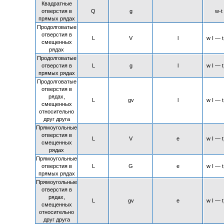
Квадратные
отверстия в
Q
g
w-t
прямых рядах
Продолговатые
отверстия в
L
V
l
w I — t
смещенных
рядах
Продолговатые
отверстия в
L
g
l
w I — t
прямых рядах
Продолговатые
отверстия в
рядах,
L
gv
l
w I — t
смещенных
относительно
друг друга
Прямоугольные
отверстия в
L
V
e
w I — t
смещенных
рядах
Прямоугольные
отверстия в
L
G
e
w I — t
прямых рядах
Прямоугольные
отверстия в
рядах,
L
gv
e
w I — t
смещенных
относительно
друг друга